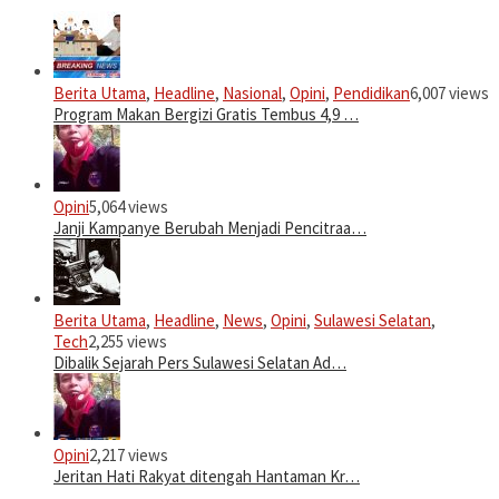
Berita Utama
,
Headline
,
Nasional
,
Opini
,
Pendidikan
6,007 views
Program Makan Bergizi Gratis Tembus 4,9 …
Opini
5,064 views
Janji Kampanye Berubah Menjadi Pencitraa…
Berita Utama
,
Headline
,
News
,
Opini
,
Sulawesi Selatan
,
Tech
2,255 views
Dibalik Sejarah Pers Sulawesi Selatan Ad…
Opini
2,217 views
Jeritan Hati Rakyat ditengah Hantaman Kr…