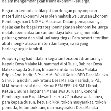
dalam mengembangkan usaha ekonomi keluarga.
Kegiatan kemudian dilanjutkan dengan penyampaian
materi Bina Ekonomi Desa oleh mahasiswa Jurusan Ekonomi
Pembangunan UNISMU Makassar. Dalam pemaparannya
dijelaskan berbagai strategi peningkatan ekonomi keluarga
melalui pemanfaatan sumber daya lokal yang memiliki
peluang pasar dan nilai jual yang tinggi. Para peserta terlihat
aktif mengikuti sesi materi dan tanya jawab yang
berlangsung interaktif.
Adapun yang hadir dalam kegiatan tersebut di antaranya
Kepala Desa Malaka Muhammad Albi Rusli, Babinsa Desa
Malaka Kopda Sultan, Bhabinkamtibmas Desa Malaka
Bripka Abd. Kadir, S.Psi., M.M., Wakil Ketua BPD Desa Malaka
Sahrul Tajuddin, Sekretaris Desa Malaka Hasriadi, S.Pd.,
M.M. beserta staf desa, Ketua BEM FEB UNISMU Ikbal,
Ketua Umum Himpunan Mahasiswa Jurusan Ekonomi
Pembangunan Faiz Ikhwan beserta 27 mahasiswa lainnya,
para kepala dusun, ketua RT/RK, tokoh masyarakat, tokoh
pemuda, kelompok tani, dan masyarakat Desa Malaka.