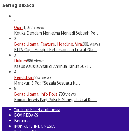
Sering Dibaca
1
Opini
1,037 views
Ketika Dendam Menjelma Menjadi Sebuah Pe…
2
Berita Utama
,
Feature
,
Headline
,
Viral
901 views
KLTV Cup : Merajut Kebersamaan Lewat Ola…
3
Hukum
886 views
Kasus Asusila Anak di Anrihua Tahun 2021…
4
Pendidikan
885 views
Mansyur, S.Pd.: “Segala Sesuatu It…
5
Berita Utama
,
Info Polisi
798 views
Komanderwis Pagi Polsek Manggala Urai Ke…
Youtube Klivetvindonesia
BOX REDAKSI
Beranda
Iklan KLTV INDONESIA