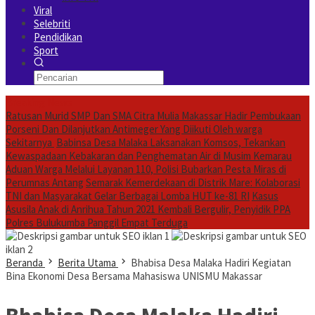
Viral
Selebriti
Pendidikan
Sport
Breaking News
Ratusan Murid SMP Dan SMA Citra Mulia Makassar Hadir Pembukaan
Porseni Dan Dilanjutkan Antimeger Yang Diikuti Oleh warga
Sekitarnya
Babinsa Desa Malaka Laksanakan Komsos, Tekankan
Kewaspadaan Kebakaran dan Penghematan Air di Musim Kemarau
Aduan Warga Melalui Layanan 110, Polisi Bubarkan Pesta Miras di
Perumnas Antang
Semarak Kemerdekaan di Distrik Mare: Kolaborasi
TNI dan Masyarakat Gelar Berbagai Lomba HUT ke-81 RI
Kasus
Asusila Anak di Anrihua Tahun 2021 Kembali Bergulir, Penyidik PPA
Polres Bulukumba Panggil Empat Terduga
iklan 1
iklan 2
Beranda
Berita Utama
Bhabisa Desa Malaka Hadiri Kegiatan
Bina Ekonomi Desa Bersama Mahasiswa UNISMU Makassar