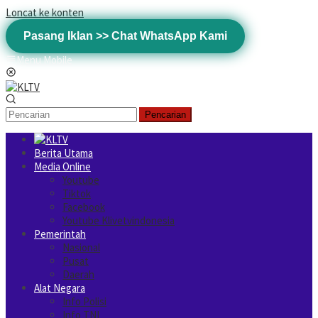
Loncat ke konten
Pasang Iklan >> Chat WhatsApp Kami
Menu Mobile
Pencarian
Berita Utama
Media Online
Youtube
Tiktok
Facebook
Youtube Klivetvindonesia
Pemerintah
Nasional
Pusat
Daerah
Alat Negara
Info Polisi
Info TNI