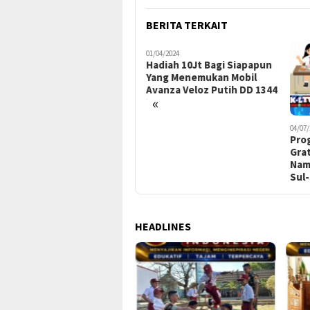
BERITA TERKAIT
24/08/2023
01/04/2024
Beredar Surat
Hadiah 10Jt Bagi Siapapun
Pemberitahuan Bupati
Yang Menemukan Mobil
Kubu Raya Diduga Sarat
Avanza Veloz Putih DD 1344
«
Dengan Kepentingan dan
MC
Matikan Lapangan Pekerja
Buruh.
04/07/
Pro
Grat
Nam
Sul
HEADLINES