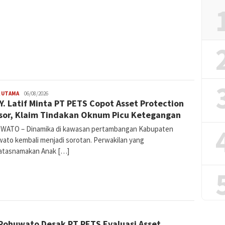
 UTAMA
Deddy
06/08/2026
 Y. Latif Minta PT PETS Copot Asset Protection
Bertus
sor, Klaim Tindakan Oknum Picu Ketegangan
ATO – Dinamika di kawasan pertambangan Kabupaten
ato kembali menjadi sorotan. Perwakilan yang
tasnamakan Anak […]
Share
ohuwato Desak PT PETS Evaluasi Asset