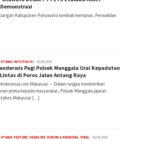
i Demonstrasi
bangan Kabupaten Pohuwato kembali memanas. Perwakilan
 UTAMA
,
INFO POLISI
Sulsel
06/08/2026
nderwis Pagi Polsek Manggala Urai Kepadatan
 Lintas di Poros Jalan Antang Raya
tvindonesia.com Makassar — Dalam rangka memberikan
anan prima kepada masyarakat, Polsek Manggala jajaran
stabes Makassar […]
Share
 UTAMA
,
FEATURE
,
HEADLINE
,
HUKUM & KRIMINAL
,
VIRAL
Sulsel
06/08/2026