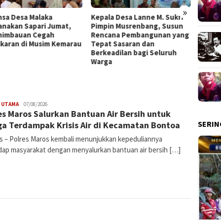
»
nsa Desa Malaka
Kepala Desa Lanne M. Sukri
Pimpin
anakan Sapari Jumat,
Pimpin Musrenbang, Susun
Kapols
himbauan Cegah
Rencana Pembangunan yang
Penin
karan di Musim Kemarau
Tepat Sasaran dan
Masyar
Berkeadilan bagi Seluruh
Penga
Warga
 UTAMA
Sulsel
07/08/2026
es Maros Salurkan Bantuan Air Bersih untuk
SERIN
a Terdampak Krisis Air di Kecamatan Bontoa
 – Polres Maros kembali menunjukkan kepeduliannya
dap masyarakat dengan menyalurkan bantuan air bersih […]
Share