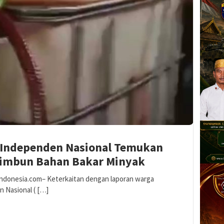
 Independen Nasional Temukan
enimbun Bahan Bakar Minyak
ndonesia.com– Keterkaitan dengan laporan warga
 Nasional ( […]