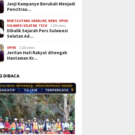
Janji Kampanye Berubah Menjadi
Pencitraa…
 Anev Bulanan,
Transparansi Dana Desa
Sinergi 
ek Balocci Tekankan
Dipertanyakan: Warga Nanga
Pendidik
gkatan Pelayanan
Seberuang Tuntut Klarifikasi
Akademi
BERITA UTAMA
,
HEADLINE
,
NEWS
,
OPINI
,
SULAWESI SELATAN
,
TECH
2,255 views
akat dan Kesiapan
Kades Sunardi atas 4
Damping
Dibalik Sejarah Pers Sulawesi
manan HUT RI ke-81
Program APBDes 2025 yang
Rakyat 
Selatan Ad…
Diduga “Fiktif dan Asal Jadi
OPINI
2,216 views
Jeritan Hati Rakyat ditengah
Hantaman Kr…
G DIBACA