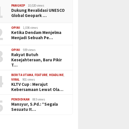
1
PANGKEP
10,020 views
Dukung Revalidasi UNESCO
Global Geopark …
2
OPINI
1,036 views
Ketika Dendam Menjelma
Menjadi Sebuah Pe…
3
OPINI
939 views
Rakyat Butuh
Kesejahteraan, Baru Pikir
T…
4
BERITA UTAMA
,
FEATURE
,
HEADLINE
,
VIRAL
901 views
KLTV Cup : Merajut
Kebersamaan Lewat Ola…
5
PENDIDIKAN
883 views
Mansyur, S.Pd.: “Segala
Sesuatu It…