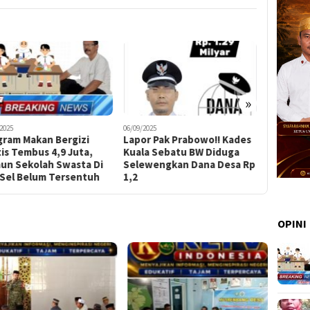
»
2025
06/09/2025
18/12/2024
gram Makan Bergizi
Lapor Pak Prabowo!! Kades
Aldevan 
is Tembus 4,9 Juta,
Kuala Sebatu BW Diduga
Bantaen
un Sekolah Swasta Di
Selewengkan Dana Desa Rp
Prestasi
-Sel Belum Tersentuh
1,2
Karate In
OPINI