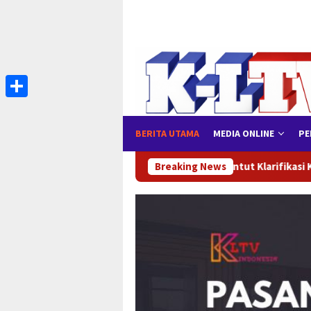
Loncat
ke
konten
Share
BERITA UTAMA
MEDIA ONLINE
PE
eberuang Tuntut Klarifikasi Kades Sunardi atas 4 Program APBDes
Breaking News