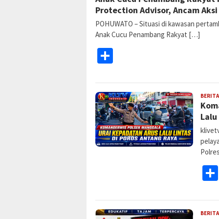
Protection Advisor, Ancam Aks
POHUWATO – Situasi di kawasan pertam
Anak Cucu Penambang Rakyat […]
Share
BERITA
Koma
Lalu
klive
pelay
Polre
BERITA