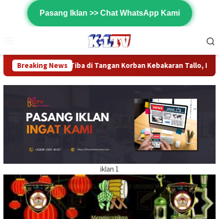
Loncat
Pasang Iklan >> Chat WhatsApp Kami
ke
konten
Menu
Mobile
di Tangan Korban Kebakaran Tallo, LMBC dan Denboguard Hadir 
Breaking News
iklan 1