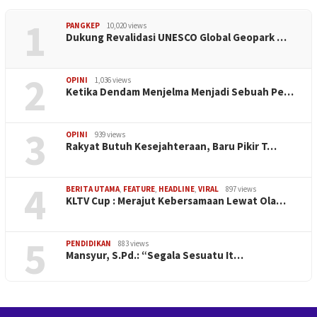
1
PANGKEP
10,020 views
Dukung Revalidasi UNESCO Global Geopark …
2
OPINI
1,036 views
Ketika Dendam Menjelma Menjadi Sebuah Pe…
3
OPINI
939 views
Rakyat Butuh Kesejahteraan, Baru Pikir T…
4
BERITA UTAMA
,
FEATURE
,
HEADLINE
,
VIRAL
897 views
KLTV Cup : Merajut Kebersamaan Lewat Ola…
5
PENDIDIKAN
883 views
Mansyur, S.Pd.: “Segala Sesuatu It…