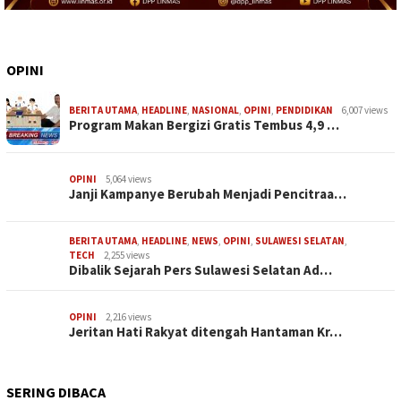
OPINI
BERITA UTAMA
,
HEADLINE
,
NASIONAL
,
OPINI
,
PENDIDIKAN
6,007 views
Program Makan Bergizi Gratis Tembus 4,9 …
OPINI
5,064 views
Janji Kampanye Berubah Menjadi Pencitraa…
BERITA UTAMA
,
HEADLINE
,
NEWS
,
OPINI
,
SULAWESI SELATAN
,
TECH
2,255 views
Dibalik Sejarah Pers Sulawesi Selatan Ad…
OPINI
2,216 views
Jeritan Hati Rakyat ditengah Hantaman Kr…
SERING DIBACA