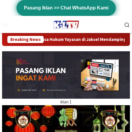
Loncat
Pasang Iklan >> Chat WhatsApp Kami
ke
konten
Menu
Mobile
Tim Kuasa Hukum Yayasan di Jaksel Mendampingi Pemeriksaan dan 
Breaking News
iklan 1