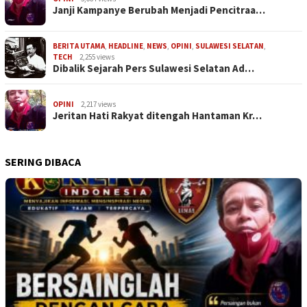
Janji Kampanye Berubah Menjadi Pencitraa…
BERITA UTAMA
,
HEADLINE
,
NEWS
,
OPINI
,
SULAWESI SELATAN
,
TECH
2,255 views
Dibalik Sejarah Pers Sulawesi Selatan Ad…
OPINI
2,217 views
Jeritan Hati Rakyat ditengah Hantaman Kr…
SERING DIBACA