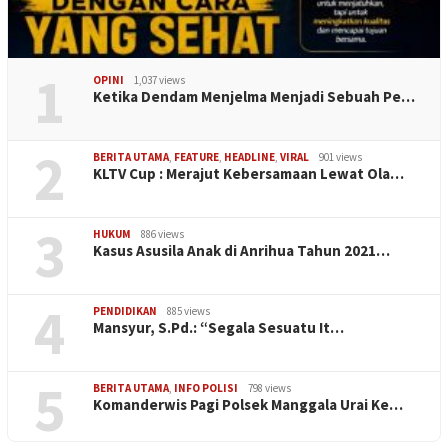
1
OPINI
1,037 views
Ketika Dendam Menjelma Menjadi Sebuah Pe…
2
BERITA UTAMA
,
FEATURE
,
HEADLINE
,
VIRAL
901 views
KLTV Cup : Merajut Kebersamaan Lewat Ola…
3
HUKUM
886 views
Kasus Asusila Anak di Anrihua Tahun 2021…
4
PENDIDIKAN
885 views
Mansyur, S.Pd.: “Segala Sesuatu It…
5
BERITA UTAMA
,
INFO POLISI
798 views
Komanderwis Pagi Polsek Manggala Urai Ke…