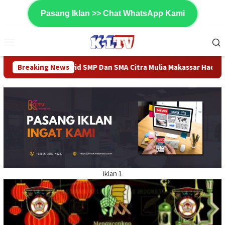
Loncat
Pasang Iklan >> Chat WhatsApp Kami
ke
konten
Menu
Mobile
MP Dan SMA Citra Mulia Makassar Hadir Pembukaan Porseni Dan D
Breaking News
iklan 1