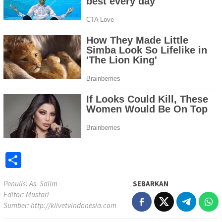
Share
Penulis: As. Salim
SEBARKAN
Editor: Mustari
Sumber:
http://klivetvindonesia.com