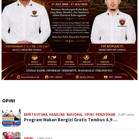
OPINI
BERITA UTAMA
,
HEADLINE
,
NASIONAL
,
OPINI
,
PENDIDIKAN
6,007 views
Program Makan Bergizi Gratis Tembus 4,9 …
OPINI
5,064 views