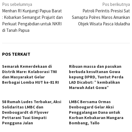
Navigasi
Pos sebelumnya
Pos berikutnya
Menhan RI Kunjungi Papua Barat
Patroli Perintis Presisi Sat
pos
: Kobarkan Semangat Prajurit dan
Samapta Polres Maros Amankan
Perkuat Pengabdian untuk NKRI
Objek Wisata Pasca Iduladha
di Tanah Papua
POS TERKAIT
Semarak Kemerdekaan di
Ribuan massa dan pasukan
Distrik Mare: Kolaborasi TNI
berkuda kesultanan Gowa
dan Masyarakat Gelar
kepung DPRD, Tuntut Perda
Berbagai Lomba HUT ke-81 RI
LAD Dicabut: ” kembalikan
Marwah Adat Gowa”
58 Rumah Ludes Terbakar, Aksi
LMBC Bersama Ormas
Solidaritas LMBC dan
Denbougard Gelar Aksi
Denbougardt di Flyover
Penggalangan Dana untuk
Pettarani Tuai Simpati
Korban Kebakaran Mangara
Pengguna Jalan
Bombang, Tallo