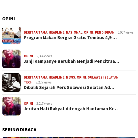
OPINI
BERITA UTAMA
,
HEADLINE
,
NASIONAL
,
OPINI
,
PENDIDIKAN
6,007 views
Program Makan Bergizi Gratis Tembus 4,9 …
OPINI
5,064 views
Janji Kampanye Berubah Menjadi Pencitraa…
BERITA UTAMA
,
HEADLINE
,
NEWS
,
OPINI
,
SULAWESI SELATAN
,
TECH
2,255 views
Dibalik Sejarah Pers Sulawesi Selatan Ad…
OPINI
2,217 views
Jeritan Hati Rakyat ditengah Hantaman Kr…
SERING DIBACA