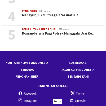
4
PENDIDIKAN
885 views
Mansyur, S.Pd.: “Segala Sesuatu It…
5
BERITA UTAMA
,
INFO POLISI
798 views
Komanderwis Pagi Polsek Manggala Urai Ke…
YOUTUBE KLIVETVINDONESIA
BOX REDAKSI
BERANDA
IKLAN KLTV INDONESIA
PEDOMAN SIBER
TENTANG KAMI
JARINGAN SOCIAL
Facebook
Twitter
Instagram
Linkedin
tutup