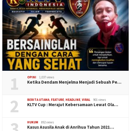
1
OPINI
1,037 views
Ketika Dendam Menjelma Menjadi Sebuah Pe…
2
BERITA UTAMA
,
FEATURE
,
HEADLINE
,
VIRAL
901 views
KLTV Cup : Merajut Kebersamaan Lewat Ola…
3
HUKUM
892 views
Kasus Asusila Anak di Anrihua Tahun 2021…