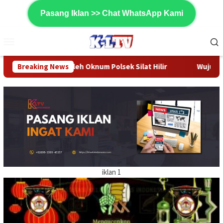
Loncat
Pasang Iklan >> Chat WhatsApp Kami
ke
konten
Menu
Mobile
eh Oknum Polsek Silat Hilir
Breaking News
Wujud Kepedulian Sosial, La
iklan 1