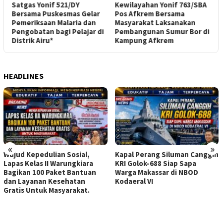
Satgas Yonif 521/DY
Kewilayahan Yonif 763/SBA
S
Bersama Puskesmas Gelar
Pos Afkrem Bersama
G
Pemeriksaan Malaria dan
Masyarakat Laksanakan
P
Pengobatan bagi Pelajar di
Pembangunan Sumur Bor di
Distrik Airu*
Kampung Afkrem
HEADLINES
«
»
Wujud Kepedulian Sosial,
Kapal Perang Siluman Canggih
Lapas Kelas II Warungkiara
KRI Golok-688 Siap Sapa
Bagikan 100 Paket Bantuan
Warga Makassar di NBOD
dan Layanan Kesehatan
Kodaeral VI
Gratis Untuk Masyarakat.