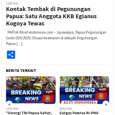
12/06/2025
Kontak Tembak di Pegunungan
Papua: Satu Anggota KKB Egianus
Kogoya Tewas
PAPUA Klivetvindonesia.com – Jayawijaya, Papua Pegunungan
Senin (9/6/2025) Situasi keamanan di wilayah Pegunungan
Papua […]
Share
BERITA TERKAIT
«
»
13/05/2026
29/05/2026
2
*Sinergi TNI Papua Sehat,
Satgas Pamtas RI-PNG