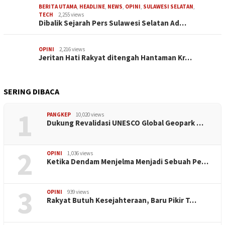
BERITA UTAMA
,
HEADLINE
,
NEWS
,
OPINI
,
SULAWESI SELATAN
,
TECH
2,255 views
Dibalik Sejarah Pers Sulawesi Selatan Ad…
OPINI
2,216 views
Jeritan Hati Rakyat ditengah Hantaman Kr…
SERING DIBACA
1
PANGKEP
10,020 views
Dukung Revalidasi UNESCO Global Geopark …
2
OPINI
1,036 views
Ketika Dendam Menjelma Menjadi Sebuah Pe…
3
OPINI
939 views
Rakyat Butuh Kesejahteraan, Baru Pikir T…