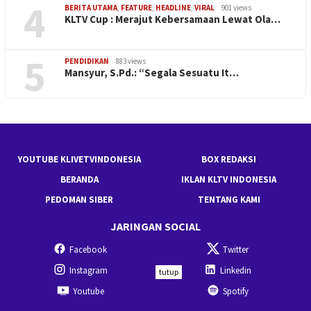
4
BERITA UTAMA
,
FEATURE
,
HEADLINE
,
VIRAL
901 views
KLTV Cup : Merajut Kebersamaan Lewat Ola…
5
PENDIDIKAN
883 views
Mansyur, S.Pd.: “Segala Sesuatu It…
YOUTUBE KLIVETVINDONESIA
BOX REDAKSI
BERANDA
IKLAN KLTV INDONESIA
PEDOMAN SIBER
TENTANG KAMI
JARINGAN SOCIAL
Facebook
Twitter
Instagram
Linkedin
tutup
Youtube
Spotify