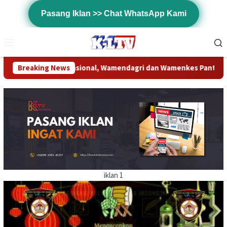
Loncat
Pasang Iklan >> Chat WhatsApp Kami
ke
konten
Menu
Mobile
nal, Wamendagri dan Wamenkes Pantau Langsung Skrining TBC T
Breaking News
iklan 1