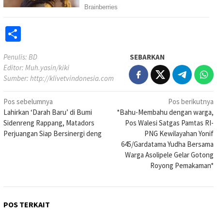
Share
Penulis: BD
SEBARKAN
Editor: Muh.yasin/kiki
Sumber:
http://klivetvindonesia.com
Navigasi
Pos sebelumnya
Pos berikutnya
Lahirkan ‘Darah Baru’ di Bumi
*Bahu-Membahu dengan warga,
pos
Sidenreng Rappang, Matadors
Pos Walesi Satgas Pamtas RI-
Perjuangan Siap Bersinergi deng
PNG Kewilayahan Yonif
645/Gardatama Yudha Bersama
Warga Asolipele Gelar Gotong
Royong Pemakaman*
POS TERKAIT