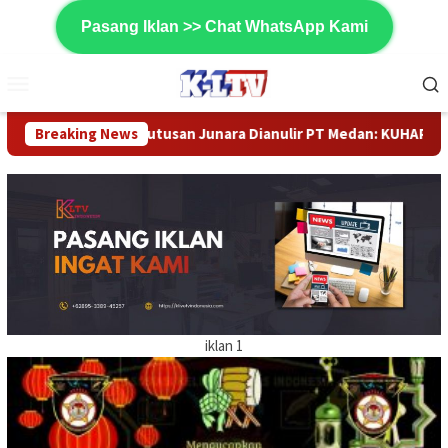
Loncat
Pasang Iklan >> Chat WhatsApp Kami
ke
konten
Menu
Mobile
Putusan Junara Dianulir PT Medan: KUHAP Tak Berlaku atau Ada In
Breaking News
iklan 1