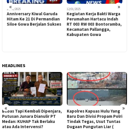
«
»
27/01/2025
12/01/2025
0
D
Anniversary Kiwal Garuda
Kegiatan Kerja Bakti Warga
P
Hitam Ke 21 Di Permandian
Perumahan Hartacu Indah
B
l
Siloe Gowa Berjalan Sukses
RT 003 RW 003 Bontoramba,
L
-
Kecamatan Pallangga,
Kabupaten Gowa
S
K
T
HEADLINES
«
»
Bebas Tapi Kembali Dipenjara,
Kapolres Kapuas Hulu Yang
Putusan Junara Dianulir PT
Baru Dan Divisi Propam Polri
Medan: KUHAP Tak Berlaku
Tindak Tegas, Usut Tuntas
atau Ada Intervensi?
Dugaan Pungutan Liar (