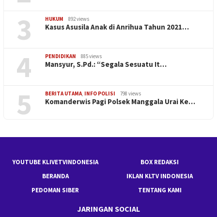
3
HUKUM
892 views
Kasus Asusila Anak di Anrihua Tahun 2021…
4
PENDIDIKAN
885 views
Mansyur, S.Pd.: “Segala Sesuatu It…
5
BERITA UTAMA
,
INFO POLISI
798 views
Komanderwis Pagi Polsek Manggala Urai Ke…
YOUTUBE KLIVETVINDONESIA
BOX REDAKSI
BERANDA
IKLAN KLTV INDONESIA
PEDOMAN SIBER
TENTANG KAMI
JARINGAN SOCIAL