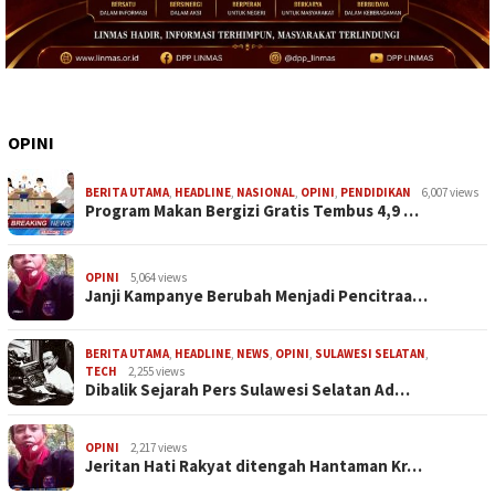
OPINI
BERITA UTAMA
,
HEADLINE
,
NASIONAL
,
OPINI
,
PENDIDIKAN
6,007 views
Program Makan Bergizi Gratis Tembus 4,9 …
OPINI
5,064 views
Janji Kampanye Berubah Menjadi Pencitraa…
BERITA UTAMA
,
HEADLINE
,
NEWS
,
OPINI
,
SULAWESI SELATAN
,
TECH
2,255 views
Dibalik Sejarah Pers Sulawesi Selatan Ad…
OPINI
2,217 views
Jeritan Hati Rakyat ditengah Hantaman Kr…