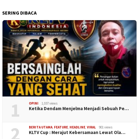
SERING DIBACA
1
OPINI
1,037 views
Ketika Dendam Menjelma Menjadi Sebuah Pe…
2
BERITA UTAMA
,
FEATURE
,
HEADLINE
,
VIRAL
901 views
KLTV Cup : Merajut Kebersamaan Lewat Ola…