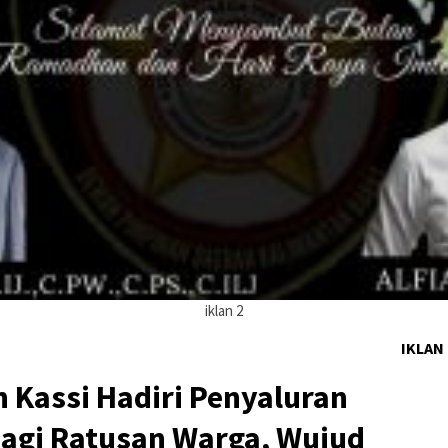
iklan 2
IKLAN
 Kassi Hadiri Penyaluran
agi Ratusan Warga, Wujud