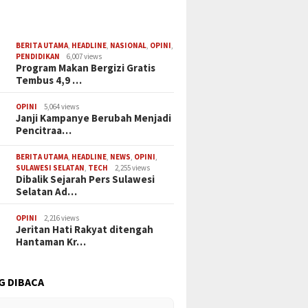
BERITA UTAMA
,
HEADLINE
,
NASIONAL
,
OPINI
,
PENDIDIKAN
6,007 views
Program Makan Bergizi Gratis
Tembus 4,9 …
OPINI
5,064 views
Janji Kampanye Berubah Menjadi
Pencitraa…
BERITA UTAMA
,
HEADLINE
,
NEWS
,
OPINI
,
SULAWESI SELATAN
,
TECH
2,255 views
Dibalik Sejarah Pers Sulawesi
Selatan Ad…
OPINI
2,216 views
Jeritan Hati Rakyat ditengah
Hantaman Kr…
G DIBACA