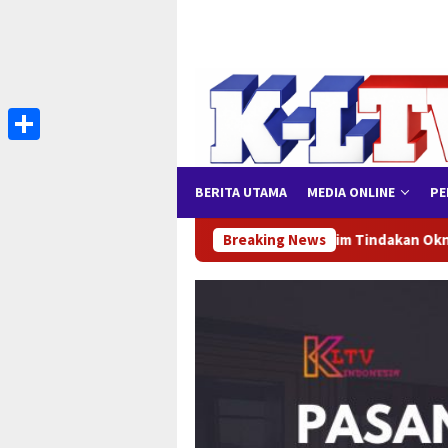
Loncat
ke
konten
Share
BERITA UTAMA
MEDIA ONLINE
PE
t Protection Advisor, Klaim Tindakan Oknum Picu Ketegangan
Breaking News