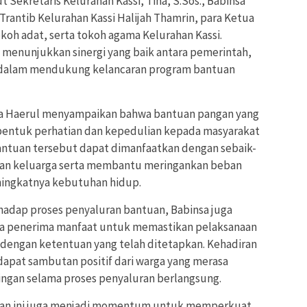
 Sekretaris Kelurahan Kassi, Tina, S.Sos., Babinsa
 Trantib Kelurahan Kassi Halijah Thamrin, para Ketua
koh adat, serta tokoh agama Kelurahan Kassi.
 menunjukkan sinergi yang baik antara pemerintah,
 dalam mendukung kelancaran program bantuan
a Haerul menyampaikan bahwa bantuan pangan yang
entuk perhatian dan kepedulian kepada masyarakat
ntuan tersebut dapat dimanfaatkan dengan sebaik-
an keluarga serta membantu meringankan beban
ningkatnya kebutuhan hidup.
adap proses penyaluran bantuan, Babinsa juga
ga penerima manfaat untuk memastikan pelaksanaan
i dengan ketentuan yang telah ditetapkan. Kehadiran
apat sambutan positif dari warga yang merasa
gan selama proses penyaluran berlangsung.
gan ini juga menjadi momentum untuk memperkuat