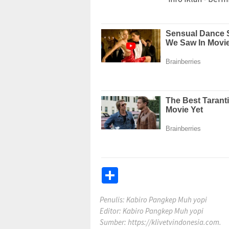
Share
Penulis: Kabiro Pangkep Muh yopi
Editor: Kabiro Pangkep Muh yopi
Sumber:
https://klivetvindonesia.com.