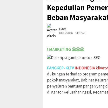
Kepedulian Pemer
Beban Masyaraka
Sulsel
03/06/2026
14 views
GI TEAM MARKETING 🤗🤗🤗
PANGKEP- KLTV
INDONESIA klivetv
dukungan terhadap program pem
pokok masyarakat, Babinsa Kelurah
penyaluran bantuan pangan yang di
di Kantor Kelurahan Kassi, Kecama