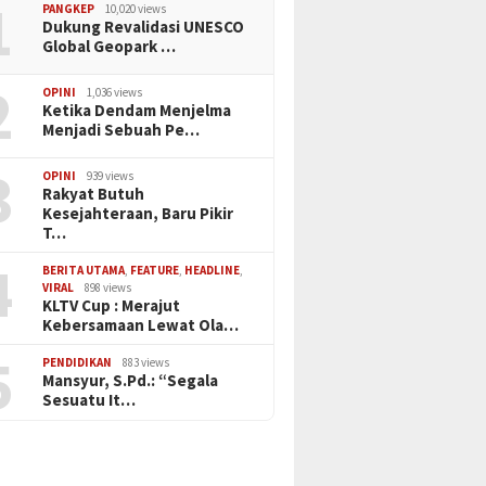
1
PANGKEP
10,020 views
Dukung Revalidasi UNESCO
Global Geopark …
2
OPINI
1,036 views
Ketika Dendam Menjelma
Menjadi Sebuah Pe…
3
OPINI
939 views
Rakyat Butuh
Kesejahteraan, Baru Pikir
T…
4
BERITA UTAMA
,
FEATURE
,
HEADLINE
,
VIRAL
898 views
KLTV Cup : Merajut
Kebersamaan Lewat Ola…
5
PENDIDIKAN
883 views
Mansyur, S.Pd.: “Segala
Sesuatu It…