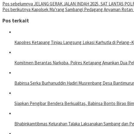
Pos sebelumnya
JELANG GERAK JALAN INDAH 2025, SAT LANTAS P
Pos berikutnya
Kapolsek Ma’rang Sambangi Pedagang Anyaman Rotan
Pos terkait
Kapolres Ketapang Tinjau Langsung Lokasi Karhutla di Pelang
Komitmen Berantas Narkoba, Polres Ketapang Amankan Dua Pela
Babinsa Serka Burhanuddin Hadiri Musrenbang Desa Bantimurung
Siapkan Pengibar Bendera Berkualitas, Babinsa Bonto Birao Bi
Bhabinkamtibmas Kelurahan Talaka Laksanakan Sambang dan P