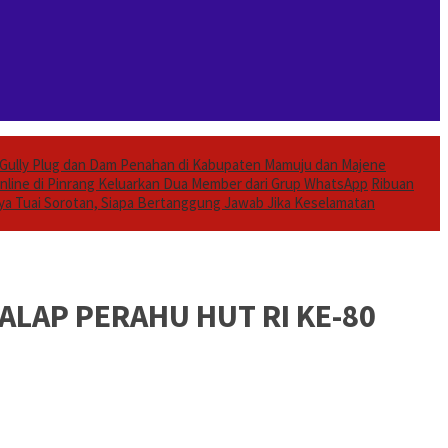
Gully Plug dan Dam Penahan di Kabupaten Mamuju dan Majene
nline di Pinrang Keluarkan Dua Member dari Grup WhatsApp
Ribuan
aya Tuai Sorotan, Siapa Bertanggung Jawab Jika Keselamatan
LAP PERAHU HUT RI KE-80