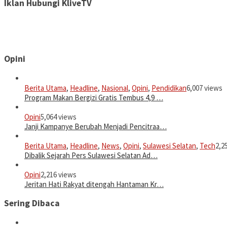
Iklan Hubungi KliveTV
Opini
Berita Utama
,
Headline
,
Nasional
,
Opini
,
Pendidikan
6,007 views
Program Makan Bergizi Gratis Tembus 4,9 …
Opini
5,064 views
Janji Kampanye Berubah Menjadi Pencitraa…
Berita Utama
,
Headline
,
News
,
Opini
,
Sulawesi Selatan
,
Tech
2,2
Dibalik Sejarah Pers Sulawesi Selatan Ad…
Opini
2,216 views
Jeritan Hati Rakyat ditengah Hantaman Kr…
Sering Dibaca