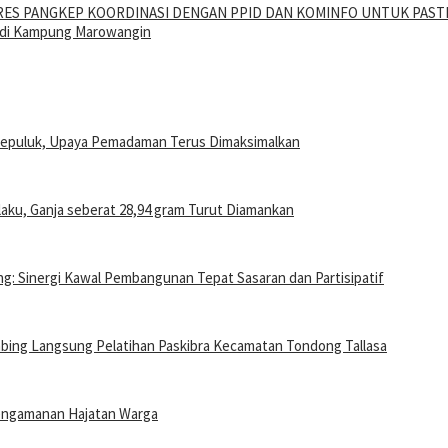
OLRES PANGKEP KOORDINASI DENGAN PPID DAN KOMINFO UNTUK PAS
 di Kampung Marowangin
–Kepuluk, Upaya Pemadaman Terus Dimaksimalkan
ku, Ganja seberat 28,94 gram Turut Diamankan
: Sinergi Kawal Pembangunan Tepat Sasaran dan Partisipatif
mbing Langsung Pelatihan Paskibra Kecamatan Tondong Tallasa
engamanan Hajatan Warga