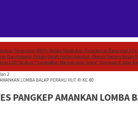
alankan Penguatan MKPK Melalui Melakukan Pengukuran Bangunan KTA 
Sigap Dan Humanis
Diduga Gerah Hadapi Advokat, Oknum Owners Arisan O
rda LAD Dicabut: ” kembalikan Marwah Adat Gowa”
Overload di Jalan R
lan 2
AMANKAN LOMBA BALAP PERAHU HUT RI KE-80
ES PANGKEP AMANKAN LOMBA BA