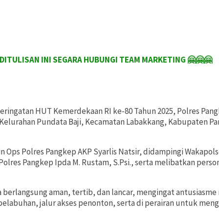
NI SEGARA HUBUNGI TEAM MARKETING 🤗🤗🤗
eringatan HUT Kemerdekaan RI ke-80 Tahun 2025, Polres Pa
i, Kelurahan Pundata Baji, Kecamatan Labakkang, Kabupaten P
 Ops Polres Pangkep AKP Syarlis Natsir, didampingi Wakapolse
d Polres Pangkep Ipda M. Rustam, S.Psi., serta melibatkan per
berlangsung aman, tertib, dan lancar, mengingat antusiasme
a pelabuhan, jalur akses penonton, serta di perairan untuk m