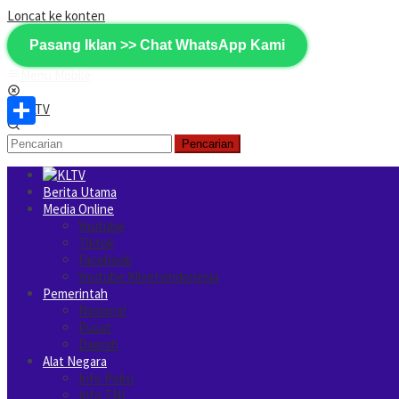
Loncat ke konten
Pasang Iklan >> Chat WhatsApp Kami
Menu Mobile
Share
Pencarian
Berita Utama
Media Online
Youtube
Tiktok
Facebook
Youtube Klivetvindonesia
Pemerintah
Nasional
Pusat
Daerah
Alat Negara
Info Polisi
Info TNI