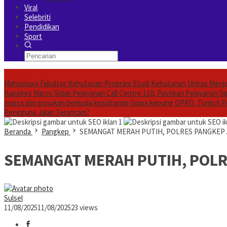
Viral
Selebriti
Pendidikan
Sport
Breaking News
Mahasiswa Fakultas Kehutanan Program Studi Kehutanan Unhas Menj
Kapolres Maros Sidak Pelayanan Call Centre 110, Pastikan Pelayanan 
massa dan pasukan berkuda kesultanan Gowa kepung DPRD, Tuntut Pe
Pengguna Jalan Terancam?
iklan 1
ik
Beranda
Pangkep
SEMANGAT MERAH PUTIH, POLRES PANGKEP 
SEMANGAT MERAH PUTIH, POLR
Sulsel
11/08/2025
11/08/2025
23 views