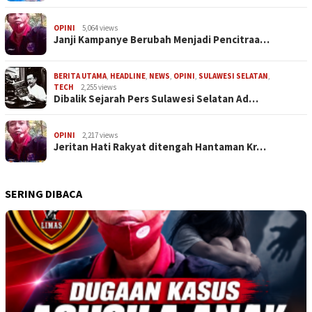
OPINI
5,064 views
Janji Kampanye Berubah Menjadi Pencitraa…
BERITA UTAMA
,
HEADLINE
,
NEWS
,
OPINI
,
SULAWESI SELATAN
,
TECH
2,255 views
Dibalik Sejarah Pers Sulawesi Selatan Ad…
OPINI
2,217 views
Jeritan Hati Rakyat ditengah Hantaman Kr…
SERING DIBACA