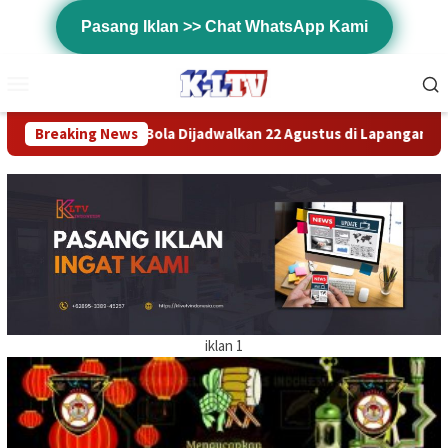
Loncat
Pasang Iklan >> Chat WhatsApp Kami
ke
konten
Menu
Mobile
jadwalkan 22 Agustus di Lapangan Aretos Tonasa Satu, 16 Tim 
Breaking News
iklan 1