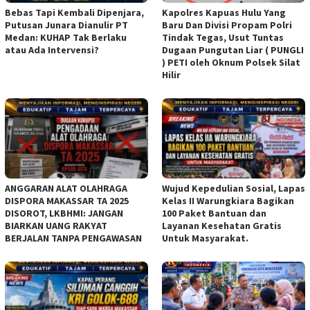
Bebas Tapi Kembali Dipenjara,
Kapolres Kapuas Hulu Yang
Putusan Junara Dianulir PT
Baru Dan Divisi Propam Polri
Medan: KUHAP Tak Berlaku
Tindak Tegas, Usut Tuntas
atau Ada Intervensi?
Dugaan Pungutan Liar ( PUNGLI
) PETI oleh Oknum Polsek Silat
Hilir
ANGGARAN ALAT OLAHRAGA
Wujud Kepedulian Sosial, Lapas
DISPORA MAKASSAR TA 2025
Kelas II Warungkiara Bagikan
DISOROT, LKBHMI: JANGAN
100 Paket Bantuan dan
BIARKAN UANG RAKYAT
Layanan Kesehatan Gratis
BERJALAN TANPA PENGAWASAN
Untuk Masyarakat.