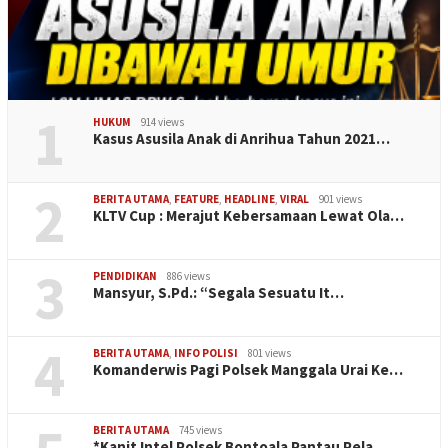
1
HUKUM
914 views
Kasus Asusila Anak di Anrihua Tahun 2021…
2
BERITA UTAMA
,
FEATURE
,
HEADLINE
,
VIRAL
901 views
KLTV Cup : Merajut Kebersamaan Lewat Ola…
3
PENDIDIKAN
886 views
Mansyur, S.Pd.: “Segala Sesuatu It…
4
BERITA UTAMA
,
INFO POLISI
801 views
Komanderwis Pagi Polsek Manggala Urai Ke…
BERITA UTAMA
745 views
*Kanit Intel Polsek Bontoala Pantau Pela…