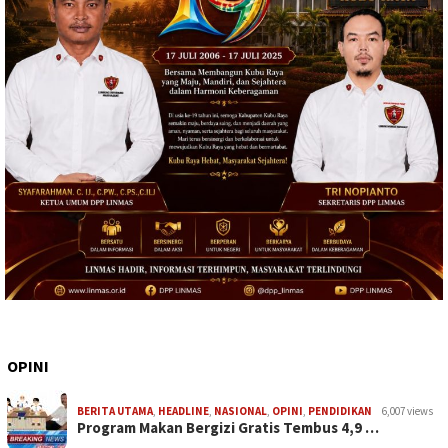
OPINI
BERITA UTAMA
,
HEADLINE
,
NASIONAL
,
OPINI
,
PENDIDIKAN
6,007 views
Program Makan Bergizi Gratis Tembus 4,9 …