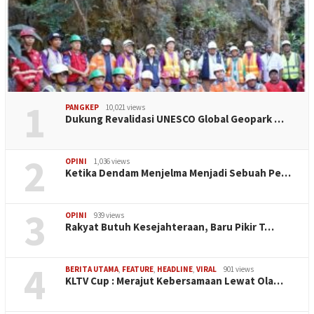
1
PANGKEP
10,021 views
Dukung Revalidasi UNESCO Global Geopark …
2
OPINI
1,036 views
Ketika Dendam Menjelma Menjadi Sebuah Pe…
3
OPINI
939 views
Rakyat Butuh Kesejahteraan, Baru Pikir T…
4
BERITA UTAMA
,
FEATURE
,
HEADLINE
,
VIRAL
901 views
KLTV Cup : Merajut Kebersamaan Lewat Ola…