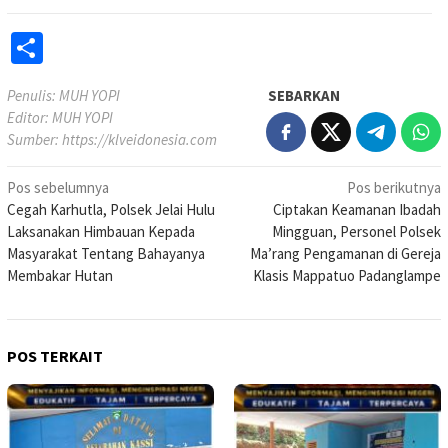
Share
Penulis: MUH YOPI
SEBARKAN
Editor: MUH YOPI
Sumber:
https://klveidonesia.com
Navigasi
Pos sebelumnya
Pos berikutnya
Cegah Karhutla, Polsek Jelai Hulu
Ciptakan Keamanan Ibadah
pos
Laksanakan Himbauan Kepada
Mingguan, Personel Polsek
Masyarakat Tentang Bahayanya
Ma’rang Pengamanan di Gereja
Membakar Hutan
Klasis Mappatuo Padanglampe
POS TERKAIT