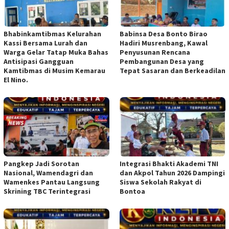
Bhabinkamtibmas Kelurahan
Babinsa Desa Bonto Birao
Kassi Bersama Lurah dan
Hadiri Musrenbang, Kawal
Warga Gelar Tatap Muka Bahas
Penyusunan Rencana
Antisipasi Gangguan
Pembangunan Desa yang
Kamtibmas di Musim Kemarau
Tepat Sasaran dan Berkeadilan
El Nino.
Pangkep Jadi Sorotan
Integrasi Bhakti Akademi TNI
Nasional, Wamendagri dan
dan Akpol Tahun 2026 Dampingi
Wamenkes Pantau Langsung
Siswa Sekolah Rakyat di
Skrining TBC Terintegrasi
Bontoa