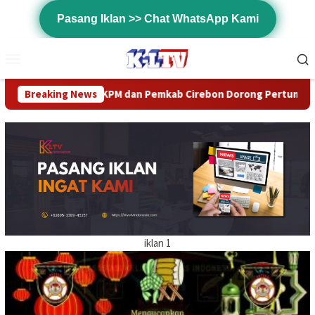
Loncat
Pasang Iklan >> Chat WhatsApp Kami
ke
konten
Menu
Mobile
emkab Cirebon Dorong Pertumbuhan Ekonomi Daerah
Breaking News
LDI
iklan 1