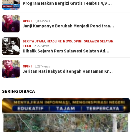
Program Makan Bergizi Gratis Tembus 4,9 …
OPINI
5,064 views
Janji Kampanye Berubah Menjadi Pencitraa…
BERITA UTAMA
,
HEADLINE
,
NEWS
,
OPINI
,
SULAWESI SELATAN
,
TECH
2,255 views
Dibalik Sejarah Pers Sulawesi Selatan Ad…
OPINI
2,217 views
Jeritan Hati Rakyat ditengah Hantaman Kr…
SERING DIBACA