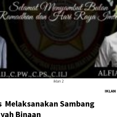
iklan 2
IKLAN
s Melaksanakan Sambang
layah Binaan