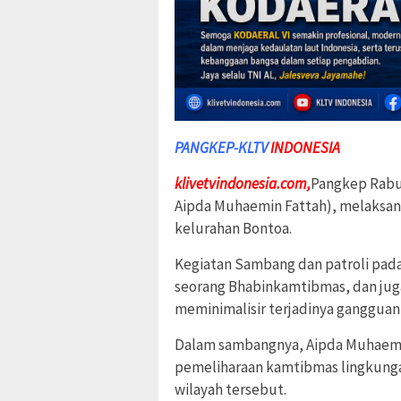
PANGKEP-KLTV
INDONESIA
klivetvindonesia.com,
Pangkep Rabu 
Aipda Muhaemin Fattah), melaksan
kelurahan Bontoa.
Kegiatan Sambang dan patroli pada
seorang Bhabinkamtibmas, dan ju
meminimalisir terjadinya gangguan
Dalam sambangnya, Aipda Muhaemin
pemeliharaan kamtibmas lingkungan
wilayah tersebut.