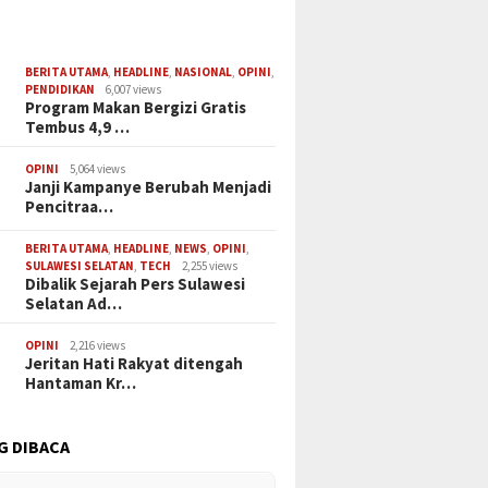
BERITA UTAMA
,
HEADLINE
,
NASIONAL
,
OPINI
,
PENDIDIKAN
6,007 views
Program Makan Bergizi Gratis
Tembus 4,9 …
OPINI
5,064 views
Janji Kampanye Berubah Menjadi
Pencitraa…
BERITA UTAMA
,
HEADLINE
,
NEWS
,
OPINI
,
SULAWESI SELATAN
,
TECH
2,255 views
Dibalik Sejarah Pers Sulawesi
Selatan Ad…
OPINI
2,216 views
Jeritan Hati Rakyat ditengah
Hantaman Kr…
G DIBACA