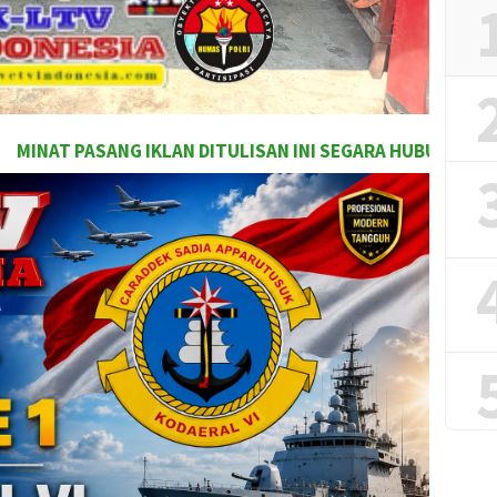
ITULISAN INI SEGARA HUBUNGI TEAM MARKETING 🤗🤗🤗