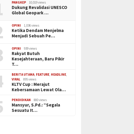
1
PANGKEP
10,019 views
Dukung Revalidasi UNESCO
Global Geopark …
2
OPINI
1,036 views
Ketika Dendam Menjelma
Menjadi Sebuah Pe…
3
OPINI
939 views
Rakyat Butuh
Kesejahteraan, Baru Pikir
T…
4
BERITA UTAMA
,
FEATURE
,
HEADLINE
,
VIRAL
895 views
KLTV Cup : Merajut
Kebersamaan Lewat Ola…
5
PENDIDIKAN
880 views
Mansyur, S.Pd.: “Segala
Sesuatu It…