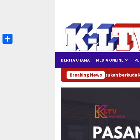
Loncat
ke
konten
Share
BERITA UTAMA
MEDIA ONLINE
PE
ssa dan pasukan berkuda kesultanan Gowa kepung DPRD, Tuntut
Breaking News