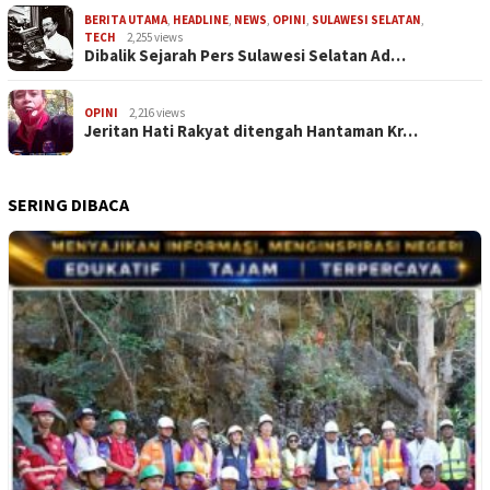
BERITA UTAMA
,
HEADLINE
,
NEWS
,
OPINI
,
SULAWESI SELATAN
,
TECH
2,255 views
Dibalik Sejarah Pers Sulawesi Selatan Ad…
OPINI
2,216 views
Jeritan Hati Rakyat ditengah Hantaman Kr…
SERING DIBACA