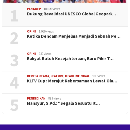
1
PANGKEP
10,020 views
Dukung Revalidasi UNESCO Global Geopark …
2
OPINI
1,036 views
Ketika Dendam Menjelma Menjadi Sebuah Pe…
3
OPINI
939 views
Rakyat Butuh Kesejahteraan, Baru Pikir T…
4
BERITA UTAMA
,
FEATURE
,
HEADLINE
,
VIRAL
901 views
KLTV Cup : Merajut Kebersamaan Lewat Ola…
5
PENDIDIKAN
883 views
Mansyur, S.Pd.: “Segala Sesuatu It…