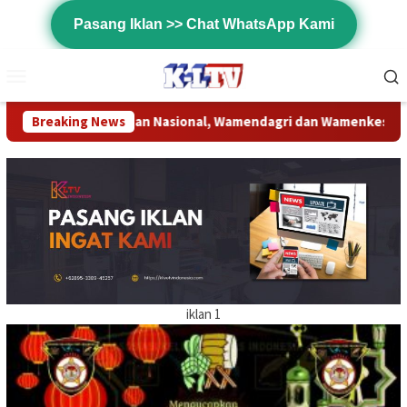
Loncat
Pasang Iklan >> Chat WhatsApp Kami
ke
konten
Menu
Mobile
al, Wamendagri dan Wamenkes Pantau Langsung Skrining TBC Ter
Breaking News
iklan 1