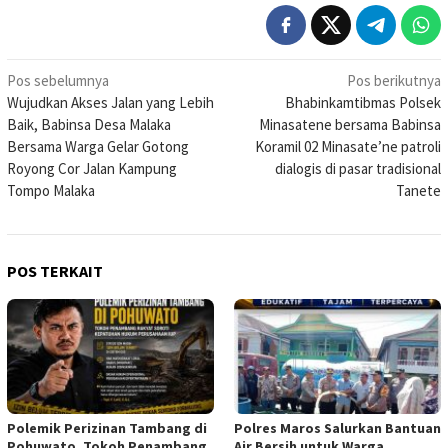
Navigasi
Pos sebelumnya
Pos berikutnya
Wujudkan Akses Jalan yang Lebih
Bhabinkamtibmas Polsek
pos
Baik, Babinsa Desa Malaka
Minasatene bersama Babinsa
Bersama Warga Gelar Gotong
Koramil 02 Minasate’ne patroli
Royong Cor Jalan Kampung
dialogis di pasar tradisional
Tompo Malaka
Tanete
POS TERKAIT
Polemik Perizinan Tambang di
Polres Maros Salurkan Bantuan
Pohuwato, Tokoh Penambang
Air Bersih untuk Warga