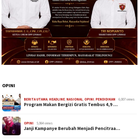
OPINI
BERITA UTAMA
,
HEADLINE
,
NASIONAL
,
OPINI
,
PENDIDIKAN
6,007 views
Program Makan Bergizi Gratis Tembus 4,9 …
OPINI
5,064 views
Janji Kampanye Berubah Menjadi Pencitraa…