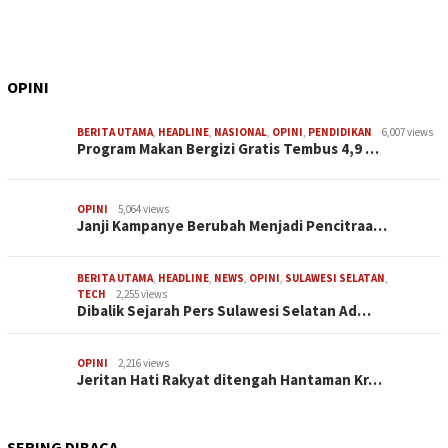
OPINI
BERITA UTAMA
,
HEADLINE
,
NASIONAL
,
OPINI
,
PENDIDIKAN
6,007 views
Program Makan Bergizi Gratis Tembus 4,9 …
OPINI
5,064 views
Janji Kampanye Berubah Menjadi Pencitraa…
BERITA UTAMA
,
HEADLINE
,
NEWS
,
OPINI
,
SULAWESI SELATAN
,
TECH
2,255 views
Dibalik Sejarah Pers Sulawesi Selatan Ad…
OPINI
2,216 views
Jeritan Hati Rakyat ditengah Hantaman Kr…
SERING DIBACA