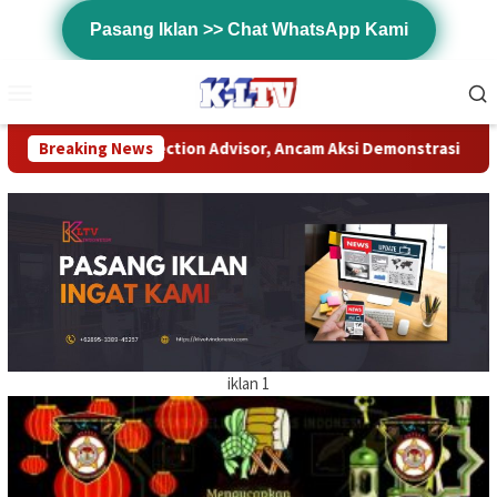
Loncat
Pasang Iklan >> Chat WhatsApp Kami
ke
konten
Menu
Mobile
otection Advisor, Ancam Aksi Demonstrasi
Breaking News
Komanderwis P
iklan 1