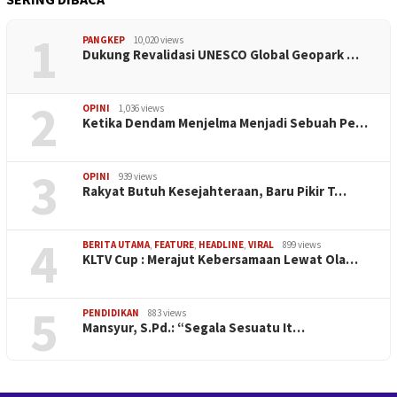
1
PANGKEP
10,020 views
Dukung Revalidasi UNESCO Global Geopark …
2
OPINI
1,036 views
Ketika Dendam Menjelma Menjadi Sebuah Pe…
3
OPINI
939 views
Rakyat Butuh Kesejahteraan, Baru Pikir T…
4
BERITA UTAMA
,
FEATURE
,
HEADLINE
,
VIRAL
899 views
KLTV Cup : Merajut Kebersamaan Lewat Ola…
5
PENDIDIKAN
883 views
Mansyur, S.Pd.: “Segala Sesuatu It…