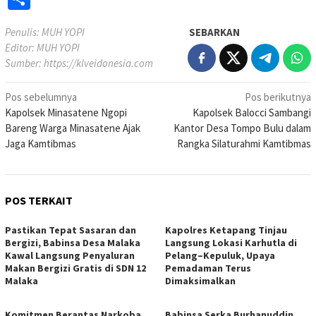
Penulis: MUH YOPI
SEBARKAN
Editor: MUH YOPI
Sumber:
https://klveidonesia.com
Navigasi
Pos sebelumnya
Pos berikutnya
Kapolsek Minasatene Ngopi
Kapolsek Balocci Sambangi
pos
Bareng Warga Minasatene Ajak
Kantor Desa Tompo Bulu dalam
Jaga Kamtibmas
Rangka Silaturahmi Kamtibmas
POS TERKAIT
Pastikan Tepat Sasaran dan
Kapolres Ketapang Tinjau
Bergizi, Babinsa Desa Malaka
Langsung Lokasi Karhutla di
Kawal Langsung Penyaluran
Pelang–Kepuluk, Upaya
Makan Bergizi Gratis di SDN 12
Pemadaman Terus
Malaka
Dimaksimalkan
Komitmen Berantas Narkoba,
Babinsa Serka Burhanuddin