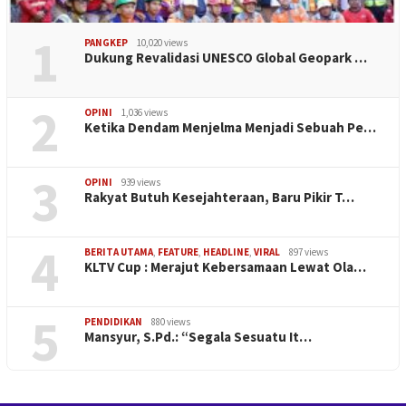
1
PANGKEP
10,020 views
Dukung Revalidasi UNESCO Global Geopark …
2
OPINI
1,036 views
Ketika Dendam Menjelma Menjadi Sebuah Pe…
3
OPINI
939 views
Rakyat Butuh Kesejahteraan, Baru Pikir T…
4
BERITA UTAMA
,
FEATURE
,
HEADLINE
,
VIRAL
897 views
KLTV Cup : Merajut Kebersamaan Lewat Ola…
5
PENDIDIKAN
880 views
Mansyur, S.Pd.: “Segala Sesuatu It…