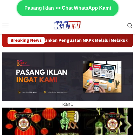
Loncat
Pasang Iklan >> Chat WhatsApp Kami
ke
konten
Menu
Mobile
n MKPK Melalui Melakukan Pengukuran Bangunan KTA Gully Plug
Breaking News
iklan 1