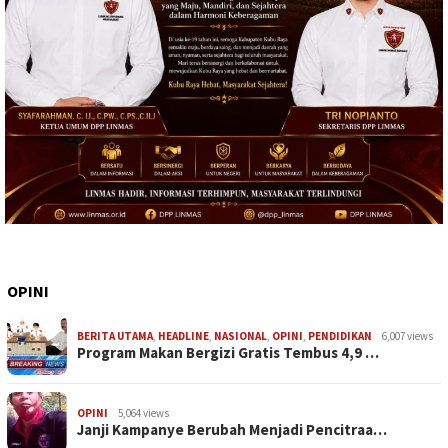
OPINI
BERITA UTAMA
,
HEADLINE
,
NASIONAL
,
OPINI
,
PENDIDIKAN
6,007 views
Program Makan Bergizi Gratis Tembus 4,9 …
OPINI
5,064 views
Janji Kampanye Berubah Menjadi Pencitraa…