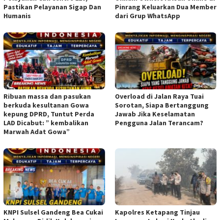
Pastikan Pelayanan Sigap Dan
Pinrang Keluarkan Dua Member
Humanis
dari Grup WhatsApp
Ribuan massa dan pasukan
Overload di Jalan Raya Tuai
berkuda kesultanan Gowa
Sorotan, Siapa Bertanggung
kepung DPRD, Tuntut Perda
Jawab Jika Keselamatan
LAD Dicabut: ” kembalikan
Pengguna Jalan Terancam?
Marwah Adat Gowa”
KNPI Sulsel Gandeng Bea Cukai
Kapolres Ketapang Tinjau