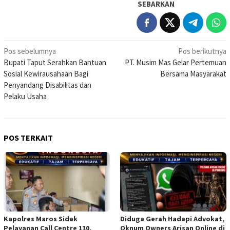
SEBARKAN
Navigasi
Pos sebelumnya
Pos berikutnya
Bupati Taput Serahkan Bantuan
PT. Musim Mas Gelar Pertemuan
pos
Sosial Kewirausahaan Bagi
Bersama Masyarakat
Penyandang Disabilitas dan
Pelaku Usaha
POS TERKAIT
Kapolres Maros Sidak
Diduga Gerah Hadapi Advokat,
Pelayanan Call Centre 110,
Oknum Owners Arisan Online di