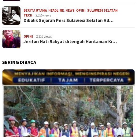
BERITA UTAMA
,
HEADLINE
,
NEWS
,
OPINI
,
SULAWESI SELATAN
,
TECH
2,255 views
Dibalik Sejarah Pers Sulawesi Selatan Ad…
OPINI
2,216 views
Jeritan Hati Rakyat ditengah Hantaman Kr…
SERING DIBACA