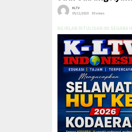
KLTV
05/11/2020
30 views
IKLAN DITULISAN INI SEGARA HUBUNGI TEAM MARKETING 🤗