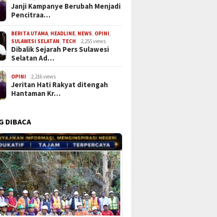
Janji Kampanye Berubah Menjadi
Pencitraa…
BERITA UTAMA
,
HEADLINE
,
NEWS
,
OPINI
,
SULAWESI SELATAN
,
TECH
2,255 views
Dibalik Sejarah Pers Sulawesi
Selatan Ad…
OPINI
2,216 views
Jeritan Hati Rakyat ditengah
Hantaman Kr…
G DIBACA