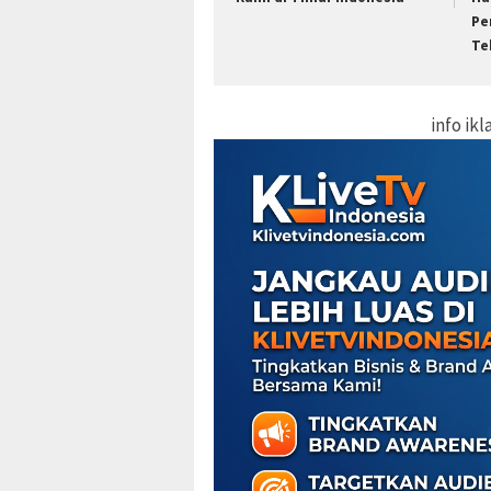
Pe
Te
info ik