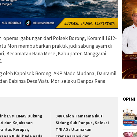
 operasi gabungan dari Polsek Borong, Koramil 1612-
atu Mori membubarkan praktik judi sabung ayam di
ri, Kecamatan Rana Mese, Kabupaten Manggarai
.
ng oleh Kapolsek Borong, AKP Made Mudana, Danramil
 dan Babinsa Desa Watu Mori selaku Danpos Rana
OPINI
ini: LSM LIMAS Dukung
348 Calon Tamtama Ikuti
lri dan Kejaksaan
Sidang Sub Panpus, Seleksi
rantas Korupsi,
TNI AD : Utamakan
rapan Publik Ada pada
Transparansi dan