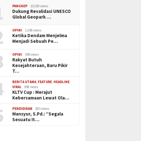
1
PANGKEP
10,020 views
Dukung Revalidasi UNESCO
Global Geopark …
2
OPINI
1,036 views
Ketika Dendam Menjelma
Menjadi Sebuah Pe…
3
OPINI
939 views
Rakyat Butuh
Kesejahteraan, Baru Pikir
T…
4
BERITA UTAMA
,
FEATURE
,
HEADLINE
,
VIRAL
898 views
KLTV Cup : Merajut
Kebersamaan Lewat Ola…
5
PENDIDIKAN
883 views
Mansyur, S.Pd.: “Segala
Sesuatu It…