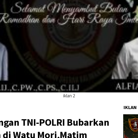
iklan 2
IKLAN
ngan TNI-POLRI Bubarkan
 di Watu Mori,Matim