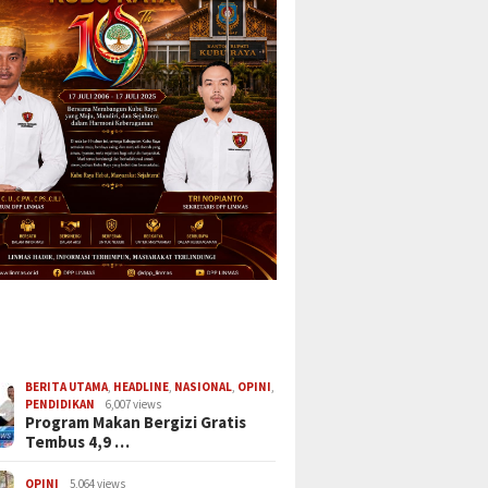
BERITA UTAMA
,
HEADLINE
,
NASIONAL
,
OPINI
,
PENDIDIKAN
6,007 views
Program Makan Bergizi Gratis
Tembus 4,9 …
OPINI
5,064 views