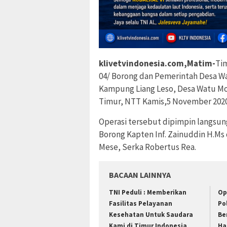
klivetvindonesia.com,Matim-
Tim
04/ Borong dan Pemerintah Desa W
Kampung Liang Leso, Desa Watu Mo
Timur, NTT Kamis,5 November 2020
Operasi tersebut dipimpin langsu
Borong Kapten Inf. Zainuddin H.Ms
Mese, Serka Robertus Rea.
BACAAN LAINNYA
TNI Peduli : Memberikan
Op
Fasilitas Pelayanan
Po
Kesehatan Untuk Saudara
Be
Kami di Timur Indonesia
Ha