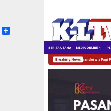
Loncat
ke
konten
Share
BERITA UTAMA
MEDIA ONLINE
PE
Komanderwis Pagi Polsek Manggala Urai Kepadatan Lalu Lin
Breaking News