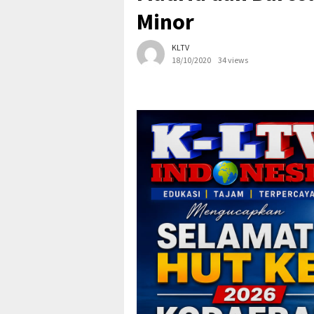
Minor
KLTV
18/10/2020
34 views