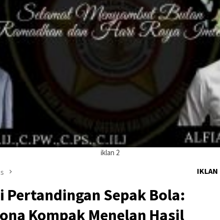
iklan 2
IKLAN
ts
i Pertandingan Sepak Bola:
lona Kompak Menelan Hasil