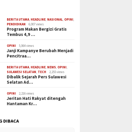
BERITA UTAMA
,
HEADLINE
,
NASIONAL
,
OPINI
,
PENDIDIKAN
6,007 views
Program Makan Bergizi Gratis
Tembus 4,9 …
LISAN INI SEGARA HUBUNGI TEAM MARKETING 🤗🤗🤗
OPINI
5,064 views
Janji Kampanye Berubah Menjadi
Pencitraa…
BERITA UTAMA
,
HEADLINE
,
NEWS
,
OPINI
,
SULAWESI SELATAN
,
TECH
2,255 views
Dibalik Sejarah Pers Sulawesi
Selatan Ad…
OPINI
2,216 views
Jeritan Hati Rakyat ditengah
Hantaman Kr…
G DIBACA