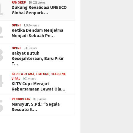
1
PANGKEP
10,021 views
Dukung Revalidasi UNESCO
Global Geopark …
2
OPINI
1,036 views
Ketika Dendam Menjelma
Menjadi Sebuah Pe…
3
OPINI
939 views
Rakyat Butuh
Kesejahteraan, Baru Pikir
T…
4
BERITA UTAMA
,
FEATURE
,
HEADLINE
,
VIRAL
901 views
KLTV Cup : Merajut
Kebersamaan Lewat Ola…
5
PENDIDIKAN
883 views
Mansyur, S.Pd.: “Segala
Sesuatu It…