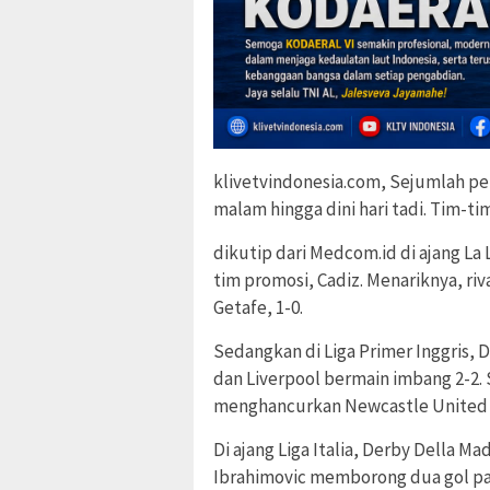
klivetvindonesia.com, Sejumlah per
malam hingga dini hari tadi. Tim-ti
dikutip dari Medcom.id di ajang La 
tim promosi, Cadiz. Menariknya, ri
Getafe, 1-0.
Sedangkan di Liga Primer Inggris,
dan Liverpool bermain imbang 2-2
menghancurkan Newcastle United 
Di ajang Liga Italia, Derby Della M
Ibrahimovic memborong dua gol pa