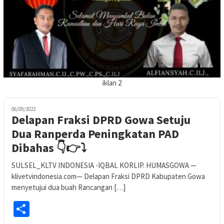
iklan 2
06/09/2022
Delapan Fraksi DPRD Gowa Setuju
Dua Ranperda Peningkatan PAD
Dibahas 👇👉⤵️
SULSEL_KLTV INDONESIA -IQBAL KORLIP. HUMASGOWA —
klivetvindonesia.com— Delapan Fraksi DPRD Kabupaten Gowa
menyetujui dua buah Rancangan […]
Share