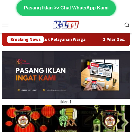
Loncat
Pasang Iklan >> Chat WhatsApp Kami
ke
konten
Menu
Mobile
 Gedung untuk Pelayanan Warga
Breaking News
3 Pilar Desa Tamangapa
iklan 1