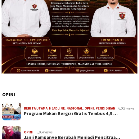
OPINI
BERITA UTAMA
,
HEADLINE
,
NASIONAL
,
OPINI
,
PENDIDIKAN
6,008 views
Program Makan Bergizi Gratis Tembus 4,9 …
OPINI
5,064 views
Janji Kampanye Berubah Menjadi Pencitraa…