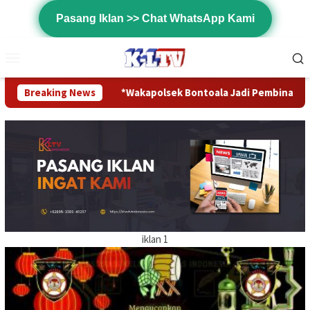
Loncat
Pasang Iklan >> Chat WhatsApp Kami
ke
konten
Menu
Mobile
atian
Breaking News
*Wakapolsek Bontoala Jadi Pembina upacara Sebaga
iklan 1