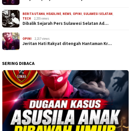
BERITA UTAMA
,
HEADLINE
,
NEWS
,
OPINI
,
SULAWESI SELATAN
,
TECH
2,255 views
Dibalik Sejarah Pers Sulawesi Selatan Ad…
OPINI
2,217 views
Jeritan Hati Rakyat ditengah Hantaman Kr…
SERING DIBACA