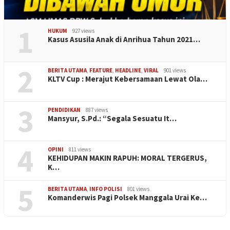
1
HUKUM
927 views
Kasus Asusila Anak di Anrihua Tahun 2021…
2
BERITA UTAMA
,
FEATURE
,
HEADLINE
,
VIRAL
901 views
KLTV Cup : Merajut Kebersamaan Lewat Ola…
3
PENDIDIKAN
887 views
Mansyur, S.Pd.: “Segala Sesuatu It…
4
OPINI
811 views
KEHIDUPAN MAKIN RAPUH: MORAL TERGERUS,
K…
5
BERITA UTAMA
,
INFO POLISI
801 views
Komanderwis Pagi Polsek Manggala Urai Ke…