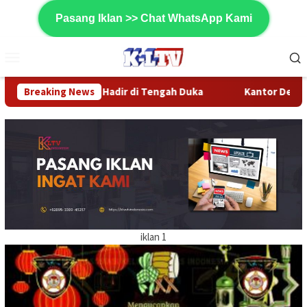
Loncat
Pasang Iklan >> Chat WhatsApp Kami
ke
konten
Menu
Mobile
C dan Denboguard Hadir di Tengah Duka
Breaking News
Kantor Desa Bon
iklan 1