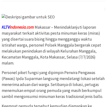
MINAT PA
KLTV
indonesia.com
Makassar – Menindaklanjuti laporan
masyarakat terkait aktivitas pesta minuman keras (miras)
yang disertai suara bising hingga mengganggu waktu
istirahat warga, personel Polsek Manggala bergerak cepat
melakukan penindakan di wilayah Kelurahan Manggala,
Kecamatan Manggala, Kota Makassar, Selasa (7/7/2026)
malam.
Personel piket fungsi yang dipimpin Perwira Pengawas
(Pawas) Ipda Suparman langsung mendatangi lokasi setelah
menerima aduan dari warga. Setibanya di lokasi, petugas
menemukan empat orang pemuda yang masih berkumpul
sambil mengonsumsi minuman keras tradisional jenis ballo.
Keempat pemuda tersebut kemudian diamankan ke