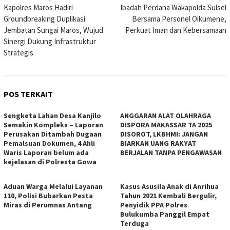
Kapolres Maros Hadiri
Ibadah Perdana Wakapolda Sulsel
pos
Groundbreaking Duplikasi
Bersama Personel Oikumene,
Jembatan Sungai Maros, Wujud
Perkuat Iman dan Kebersamaan
Sinergi Dukung Infrastruktur
Strategis
POS TERKAIT
Sengketa Lahan Desa Kanjilo
ANGGARAN ALAT OLAHRAGA
Semakin Kompleks – Laporan
DISPORA MAKASSAR TA 2025
Perusakan Ditambah Dugaan
DISOROT, LKBHMI: JANGAN
Pemalsuan Dokumen, 4 Ahli
BIARKAN UANG RAKYAT
Waris Laporan belum ada
BERJALAN TANPA PENGAWASAN
kejelasan di Polresta Gowa
Aduan Warga Melalui Layanan
Kasus Asusila Anak di Anrihua
110, Polisi Bubarkan Pesta
Tahun 2021 Kembali Bergulir,
Miras di Perumnas Antang
Penyidik PPA Polres
Bulukumba Panggil Empat
Terduga