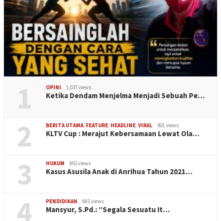
1
OPINI
1,037 views
Ketika Dendam Menjelma Menjadi Sebuah Pe…
2
BERITA UTAMA
,
FEATURE
,
HEADLINE
,
VIRAL
901 views
KLTV Cup : Merajut Kebersamaan Lewat Ola…
3
HUKUM
892 views
Kasus Asusila Anak di Anrihua Tahun 2021…
4
PENDIDIKAN
885 views
Mansyur, S.Pd.: “Segala Sesuatu It…