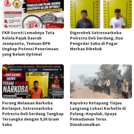
FKR Soroti Lemahnya Tata
Digerebek Satresnarkoba
Kelola Pajak Daerah
Polresta Deli Serdang, Dua
Jeneponto, Temuan BPK
Pengedar Sabu di Pagar
Ungkap Potensi Penerimaan
Merbau Dibekuk
yang Belum Optimal
Perang Melawan Narkoba
Kapolres Ketapang Tinjau
Berlanjut, Satresnarkoba
Langsung Lokasi Karhutla di
Polresta Deli Serdang Tangkap
Pelang–Kepuluk, Upaya
Tersangka dengan 9,36 Gram
Pemadaman Terus
Sabu
Dimaksimalkan