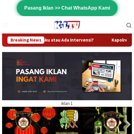
Loncat
Pasang Iklan >> Chat WhatsApp Kami
ke
konten
Menu
Mobile
au Ada Intervensi?
Breaking News
Kapolres Kapuas Hulu Yang Baru Dan D
iklan 1