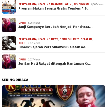
BERITA UTAMA
,
HEADLINE
,
NASIONAL
,
OPINI
,
PENDIDIKAN
6,007 views
Program Makan Bergizi Gratis Tembus 4,9 …
OPINI
5,064 views
Janji Kampanye Berubah Menjadi Pencitraa…
BERITA UTAMA
,
HEADLINE
,
NEWS
,
OPINI
,
SULAWESI SELATAN
,
TECH
2,255 views
Dibalik Sejarah Pers Sulawesi Selatan Ad…
OPINI
2,217 views
Jeritan Hati Rakyat ditengah Hantaman Kr…
SERING DIBACA