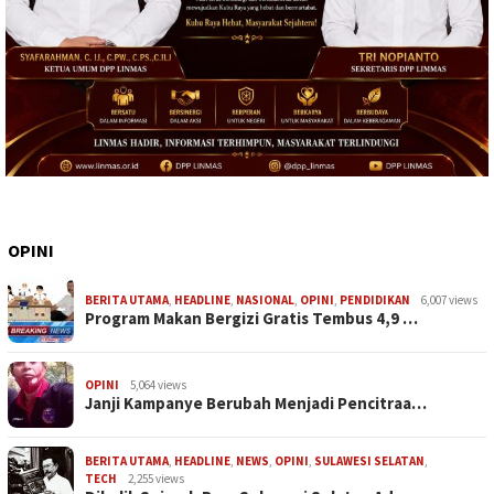
OPINI
BERITA UTAMA
,
HEADLINE
,
NASIONAL
,
OPINI
,
PENDIDIKAN
6,007 views
Program Makan Bergizi Gratis Tembus 4,9 …
OPINI
5,064 views
Janji Kampanye Berubah Menjadi Pencitraa…
BERITA UTAMA
,
HEADLINE
,
NEWS
,
OPINI
,
SULAWESI SELATAN
,
TECH
2,255 views