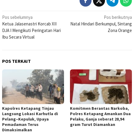
Navigasi
Pos sebelumnya
Pos berikutnya
Ketua Jalasenastri Korcab XII
Natal Hindari Berkumpul, Sintang
pos
DJA I Mengikuti Peringatan Hari
Zona Orange
Ibu Secara Virtual
POS TERKAIT
Kapolres Ketapang Tinjau
Komitmen Berantas Narkoba,
Langsung Lokasi Karhutla di
Polres Ketapang Amankan Dua
Pelang–Kepuluk, Upaya
Pelaku, Ganja seberat 28,94
Pemadaman Terus
gram Turut Diamankan
Dimaksimalkan