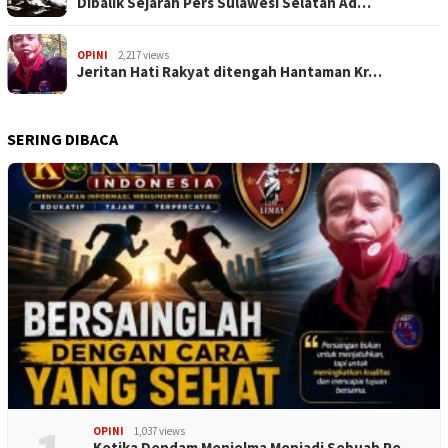
Dibalik Sejarah Pers Sulawesi Selatan Ad…
OPINI
2,217 views
Jeritan Hati Rakyat ditengah Hantaman Kr…
SERING DIBACA
OPINI
1,037 views
Ketika Dendam Menjelma Menjadi Sebuah Pe…