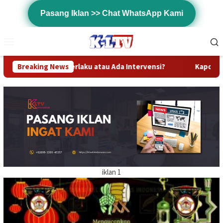
Loncat
Pasang Iklan >> Chat WhatsApp Kami
ke
konten
Menu
Mobile
tau Ada Intervensi?
Breaking News
Kapolres Kapuas Hulu Yang Baru Dan D
iklan 1