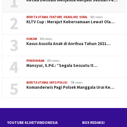
1
2
BERITA UTAMA
,
FEATURE
,
HEADLINE
,
VIRAL
901 views
KLTV Cup : Merajut Kebersamaan Lewat Ola…
3
HUKUM
892 views
Kasus Asusila Anak di Anrihua Tahun 2021…
4
PENDIDIKAN
885 views
Mansyur, S.Pd.: “Segala Sesuatu It…
5
BERITA UTAMA
,
INFO POLISI
798 views
Komanderwis Pagi Polsek Manggala Urai Ke…
YOUTUBE KLIVETVINDONESIA
BOX REDAKSI