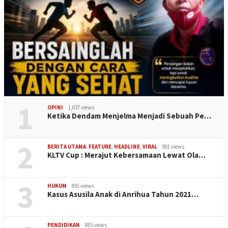
1
OPINI
1,037 views
Ketika Dendam Menjelma Menjadi Sebuah Pe…
2
BERITA UTAMA
,
FEATURE
,
HEADLINE
,
VIRAL
901 views
KLTV Cup : Merajut Kebersamaan Lewat Ola…
3
HUKUM
891 views
Kasus Asusila Anak di Anrihua Tahun 2021…
PENDIDIKAN
885 views