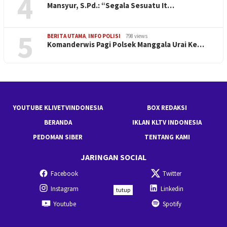
4
Mansyur, S.Pd.: “Segala Sesuatu It…
5
BERITA UTAMA
,
INFO POLISI
798 views
Komanderwis Pagi Polsek Manggala Urai Ke…
YOUTUBE KLIVETVINDONESIA
BOX REDAKSI
BERANDA
IKLAN KLTV INDONESIA
PEDOMAN SIBER
TENTANG KAMI
JARINGAN SOCIAL
Facebook
Twitter
Instagram
Linkedin
tutup
Youtube
Spotify