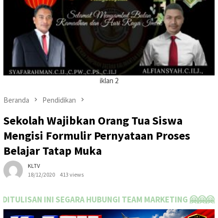
iklan 2
Beranda
Pendidikan
Sekolah Wajibkan Orang Tua Siswa
Mengisi Formulir Pernyataan Proses
Belajar Tatap Muka
KLTV
18/12/2020
413 views
A HUBUNGI TEAM MARKETING 🤗🤗🤗