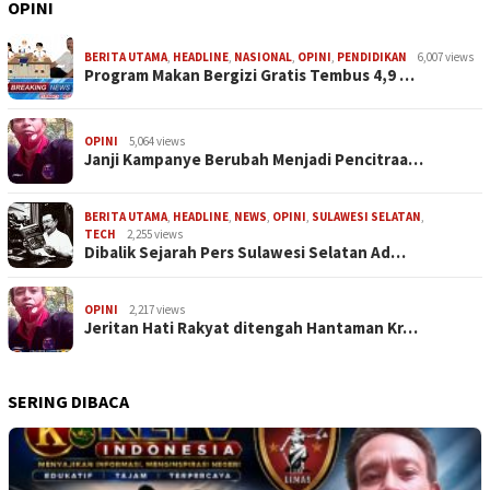
OPINI
BERITA UTAMA
,
HEADLINE
,
NASIONAL
,
OPINI
,
PENDIDIKAN
6,007 views
Program Makan Bergizi Gratis Tembus 4,9 …
OPINI
5,064 views
Janji Kampanye Berubah Menjadi Pencitraa…
BERITA UTAMA
,
HEADLINE
,
NEWS
,
OPINI
,
SULAWESI SELATAN
,
TECH
2,255 views
Dibalik Sejarah Pers Sulawesi Selatan Ad…
OPINI
2,217 views
Jeritan Hati Rakyat ditengah Hantaman Kr…
SERING DIBACA