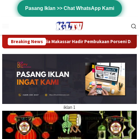
Loncat
Pasang Iklan >> Chat WhatsApp Kami
ke
konten
Menu
Mobile
sar Hadir Pembukaan Porseni Dan Dilanjutkan Antimeger Yang Dii
Breaking News
iklan 1