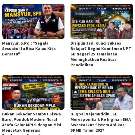
Mansyur, S.Pd.: “Segala
Disiplin Jadi Kunci Sukses
Sesuatu Itu Bisa Kalau Kita
Belajar? Begini Komitmen UPT
Bersatu”
SD Negeri 25 Tamalatea
Meningkatkan Kualitas
Pendidikan
Bukan Sekadar Sambut Siswa
H.Iqbal Najamuddin , SE
Baru, Pondok Modern Nurul
Merespon Baik Ke Inginan SMA
Asafa Gelar MPLS dengan Misi
Swasta Ikut Sistem Aplikasi
Mencetak Generasi
SPMB Tahun 2027