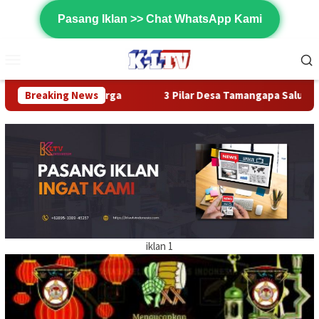
Loncat
Pasang Iklan >> Chat WhatsApp Kami
ke
konten
Menu
Mobile
a
Breaking News
3 Pilar Desa Tamangapa Salurkan Bantuan Sembako k
iklan 1