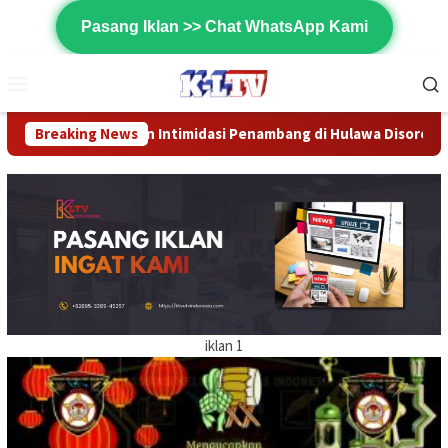
Loncat
Pasang Iklan >> Chat WhatsApp Kami
ke
konten
Menu
Mobile
midasi Penambang di Hulawa Disorot, Aktivis Desak Pemerintah 
Breaking News
iklan 1