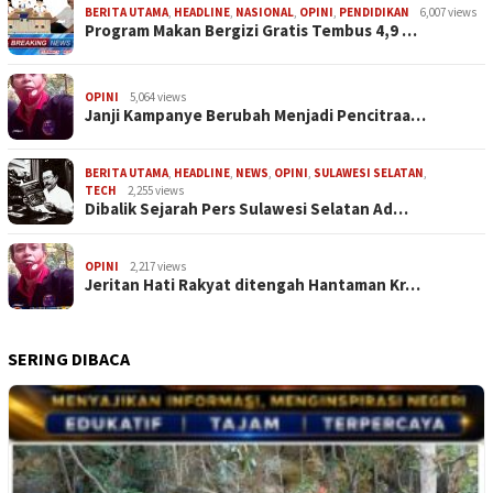
BERITA UTAMA
,
HEADLINE
,
NASIONAL
,
OPINI
,
PENDIDIKAN
6,007 views
Program Makan Bergizi Gratis Tembus 4,9 …
OPINI
5,064 views
Janji Kampanye Berubah Menjadi Pencitraa…
BERITA UTAMA
,
HEADLINE
,
NEWS
,
OPINI
,
SULAWESI SELATAN
,
TECH
2,255 views
Dibalik Sejarah Pers Sulawesi Selatan Ad…
OPINI
2,217 views
Jeritan Hati Rakyat ditengah Hantaman Kr…
SERING DIBACA