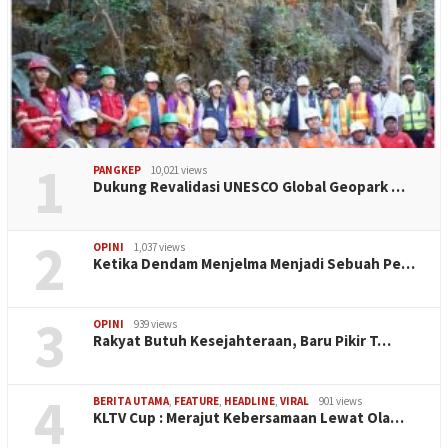
1
PANGKEP
10,021 views
Dukung Revalidasi UNESCO Global Geopark …
2
OPINI
1,037 views
Ketika Dendam Menjelma Menjadi Sebuah Pe…
3
OPINI
939 views
Rakyat Butuh Kesejahteraan, Baru Pikir T…
4
BERITA UTAMA
,
FEATURE
,
HEADLINE
,
VIRAL
901 views
KLTV Cup : Merajut Kebersamaan Lewat Ola…