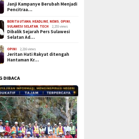
Janji Kampanye Berubah Menjadi
Pencitraa…
BERITA UTAMA
,
HEADLINE
,
NEWS
,
OPINI
,
SULAWESI SELATAN
,
TECH
2,255 views
Dibalik Sejarah Pers Sulawesi
Selatan Ad…
OPINI
2,216 views
Jeritan Hati Rakyat ditengah
Hantaman Kr…
G DIBACA