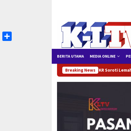
Loncat
ke
konten
Share
BERITA UTAMA
MEDIA ONLINE
PE
ya
FKR Soroti Lemahnya Tata Kelola Pajak Daerah Jenep
Breaking News