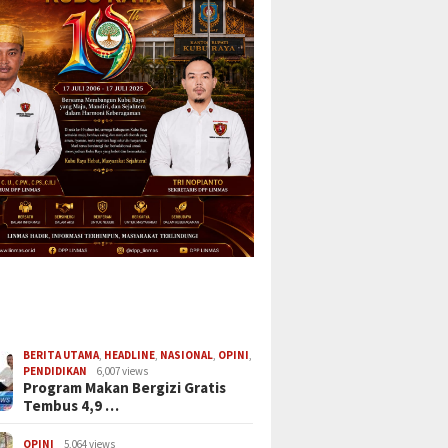
BERITA UTAMA
,
HEADLINE
,
NASIONAL
,
OPINI
,
PENDIDIKAN
6,007 views
Program Makan Bergizi Gratis
Tembus 4,9 …
OPINI
5,064 views