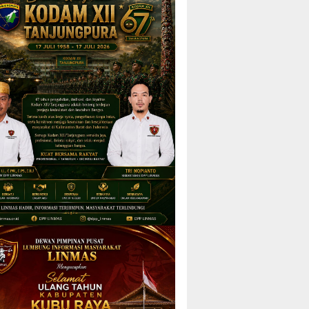
SEGARA HUBUNGI TEAM MARKETING 🤗🤗🤗