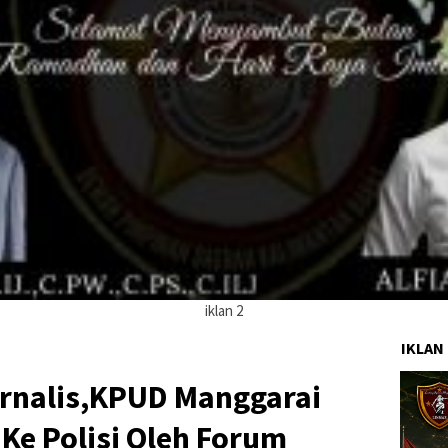
iklan 2
IKLAN
urnalis,KPUD Manggarai
Ke Polisi Oleh Forum