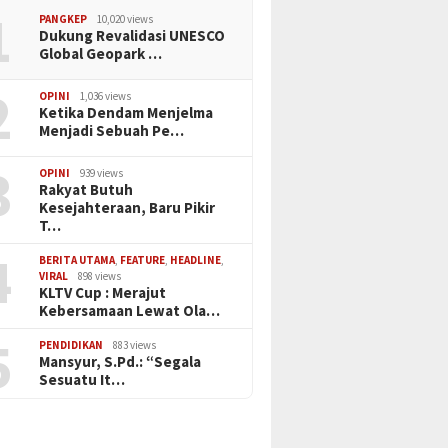
1
PANGKEP
10,020 views
Dukung Revalidasi UNESCO
Global Geopark …
2
OPINI
1,036 views
Ketika Dendam Menjelma
Menjadi Sebuah Pe…
3
OPINI
939 views
Rakyat Butuh
Kesejahteraan, Baru Pikir
T…
4
BERITA UTAMA
,
FEATURE
,
HEADLINE
,
VIRAL
898 views
KLTV Cup : Merajut
Kebersamaan Lewat Ola…
5
PENDIDIKAN
883 views
Mansyur, S.Pd.: “Segala
Sesuatu It…