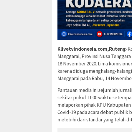
Klivetvindonesia.com,Ruteng-
K
Manggarai, Provinsi Nusa Tenggara 
18 November 2020. Lima komisioner
karena diduga menghalang-halangi t
Manggarai pada Rabu, 14 November 
Pantauan media ini sejumlah jurnal
sekitar pukul 11.00 waktu setempat
melaporkan pihak KPU Kabupaten M
Covid-19 pada acara debat publik 
melebihi dari standar yang telah d