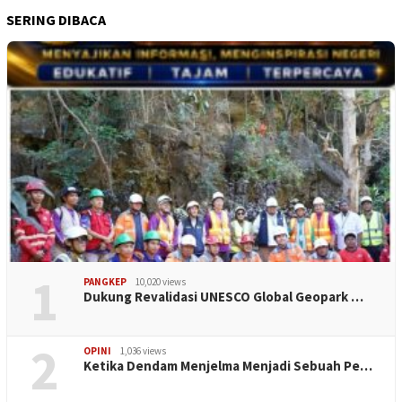
SERING DIBACA
1
PANGKEP
10,020 views
Dukung Revalidasi UNESCO Global Geopark …
2
OPINI
1,036 views
Ketika Dendam Menjelma Menjadi Sebuah Pe…