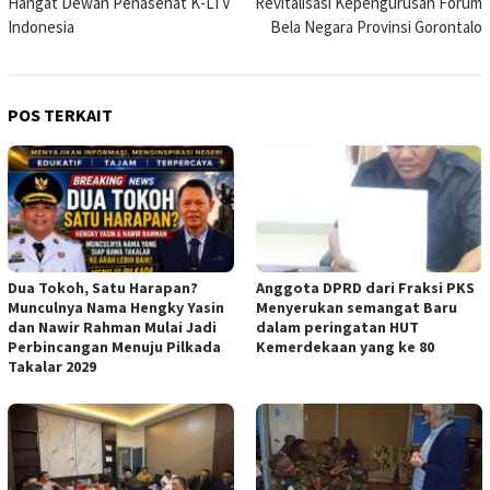
Hangat Dewan Penasehat K-LTV
Revitalisasi Kepengurusan Forum
Indonesia
Bela Negara Provinsi Gorontalo
POS TERKAIT
Dua Tokoh, Satu Harapan?
Anggota DPRD dari Fraksi PKS
Munculnya Nama Hengky Yasin
Menyerukan semangat Baru
dan Nawir Rahman Mulai Jadi
dalam peringatan HUT
Perbincangan Menuju Pilkada
Kemerdekaan yang ke 80
Takalar 2029