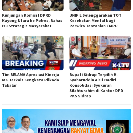
Kunjungan Komisi I DPRD
UNIFIL Selenggarakan TOT
Kayong Utara ke Polres, Bahas
Kesehatan Mental bagi
Isu Strategis Masyarakat
Perwira Tanzanian FMPU
Tim BELAMA Apresiasi Kinerja
Bupati Sidrap Terpilih H.
MK Terkait Sengketa Pilkada
Syaharuddin Alrif Hadiri
Takalar
Konsolidasi Syukuran
Silahturahim di Kantor DPD
PKS Sidrap