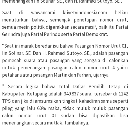
memenangkan Iin Solinar. SE., dan H. Rahmad Sutoyo. SE.,
Saat di wawancarai klivetvindonesia.com beliau
menuturkan bahwa, semenjak penetapan nomor urut,
semua mesin politik digerakkan secara masif, baik itu Partai
Gerindra juga Partai Perindo serta Partai Demokrat.
“Saat ini marak beredar isu bahwa Pasangan Nomor Urut 01,
Iin Solinar. SE. Dan H. Rahmad Sutoyo. SE., adalah pasangan
pemecah suara atau pasangan yang sengaja di calonkan
untuk pemenangan pasangan calon nomor urut 4 yaitu
petahana atau pasangan Martin dan Farhan, ujarnya.
” Secara logika bahwa total Daftar Pemilih Tetap di
Kabupaten Ketapang adalah 349.837 suara, tersebar di 1142
TPS dan jika di amsumsikan tingkat kehadiran sama seperti
pileg yang lalu 60% maka, tidak muluk muluk pasangan
calon nomor urut 01 sudah bisa dipastikan bisa
menenangkan secara mutlak, tambahnya.