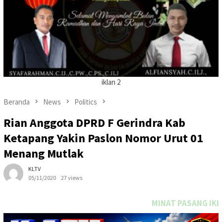
iklan 2
Beranda
News
Politics
Rian Anggota DPRD F Gerindra Kab
Ketapang Yakin Paslon Nomor Urut 01
Menang Mutlak
KLTV
05/11/2020
27 views
MINAT PASANG IKLAN DITULISAN INI S