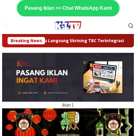
Loncat
Pasang Iklan >> Chat WhatsApp Kami
ke
konten
Menu
Mobile
ng Skrining TBC Terintegrasi
Breaking News
Polemik Perizinan Tamba
iklan 1