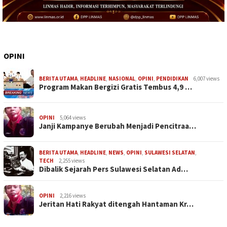
OPINI
BERITA UTAMA
,
HEADLINE
,
NASIONAL
,
OPINI
,
PENDIDIKAN
6,007 views
Program Makan Bergizi Gratis Tembus 4,9 …
OPINI
5,064 views
Janji Kampanye Berubah Menjadi Pencitraa…
BERITA UTAMA
,
HEADLINE
,
NEWS
,
OPINI
,
SULAWESI SELATAN
,
TECH
2,255 views
Dibalik Sejarah Pers Sulawesi Selatan Ad…
OPINI
2,216 views
Jeritan Hati Rakyat ditengah Hantaman Kr…