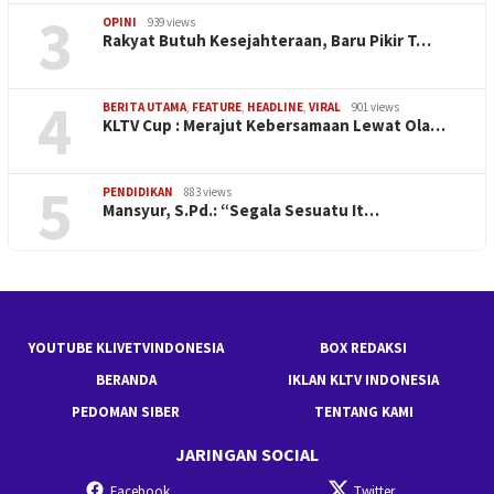
3
OPINI
939 views
Rakyat Butuh Kesejahteraan, Baru Pikir T…
4
BERITA UTAMA
,
FEATURE
,
HEADLINE
,
VIRAL
901 views
KLTV Cup : Merajut Kebersamaan Lewat Ola…
5
PENDIDIKAN
883 views
Mansyur, S.Pd.: “Segala Sesuatu It…
YOUTUBE KLIVETVINDONESIA
BOX REDAKSI
BERANDA
IKLAN KLTV INDONESIA
PEDOMAN SIBER
TENTANG KAMI
JARINGAN SOCIAL
Facebook
Twitter